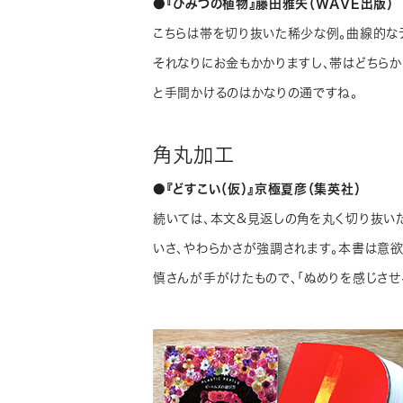
●『ひみつの植物』藤田雅矢（WAVE出版）
こちらは帯を切り抜いた稀少な例。曲線的な
それなりにお金もかかりますし、帯はどちら
と手間かけるのはかなりの通ですね。
角丸加工
●『どすこい（仮）』京極夏彦（集英社）
続いては、本文&見返しの角を丸く切り抜いた
いさ、やわらかさが強調されます。本書は意
慎さんが手がけたもので、「ぬめりを感じさせ