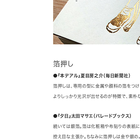
箔押し
●『本デアル』夏目房之介（毎日新聞社）
箔押しは、専用の型に金属や顔料の箔をつけ
よりしっかり光沢が出せるのが特徴で、素朴
●『夕日』太田マサエ（パレードブックス）
続いては銀箔。箔は化粧箱や布貼りの表紙に
控え目な主張か。ちなみに箔押しは金や銀の