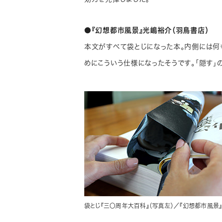
●『幻想都市風景』光嶋裕介（羽鳥書店）
本文がすべて袋とじになった本。内側には何
めにこういう仕様になったそうです。「隠す」の
袋とじ『三〇周年大百科』（写真左）／『幻想都市風景』