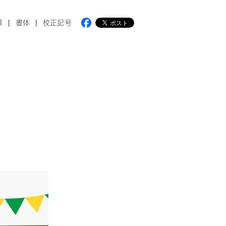
様
書体
校正記号