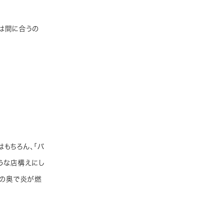
備は間に合うの
もちろん、「パ
うな店構えにし
目の奥で炎が燃