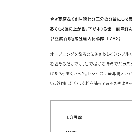
やき豆腐ふくさ味噌七分三分の分量にして菜
あぐ（火偏に上が世、下が木）る也 調味好
（『豆腐百珍』醒狂道人何必醇 1782）
オープニングを飾るのにふさわしくシンプル
を固めるだけでは、油で揚げる時点でバラバ
げたらうまくいった。レシピの完全再現とい
い。外側に軽く小麦粉を塗ってみるのもよさそ
叩き豆腐