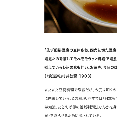
「先ず餡掛豆腐の変体さね。四角に切た豆腐
湯煮たのを落してそれをそうっと沸湯で湯
煮えているし餡の味も佳い。お徳や、今日の
（『食道楽』村井弦斎 1903）
またまた豆腐料理で恐縮だが、今度は叩くの
に由来している。この料理、作中では「日本
学知識、たとえば卵の雄雌判別法なんかを身
兄）を黙らせるために出されている。