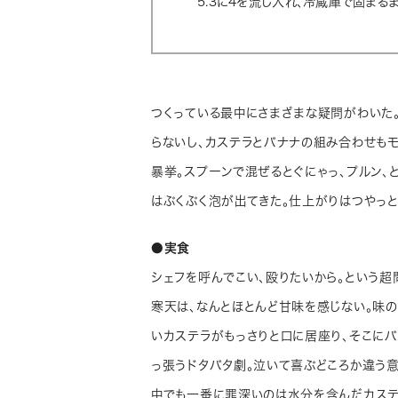
5.3に4を流し入れ、冷蔵庫で固まる
つくっている最中にさまざまな疑問がわいた
らないし、カステラとバナナの組み合わせも
暴挙。スプーンで混ぜるとぐにゃっ、プルン、
はぶくぶく泡が出てきた。仕上がりはつやっ
●実食
シェフを呼んでこい、殴りたいから。という超
寒天は、なんとほとんど甘味を感じない。味
いカステラがもっさりと口に居座り、そこに
っ張うドタバタ劇。泣いて喜ぶどころか違う意
中でも一番に罪深いのは水分を含んだカステ