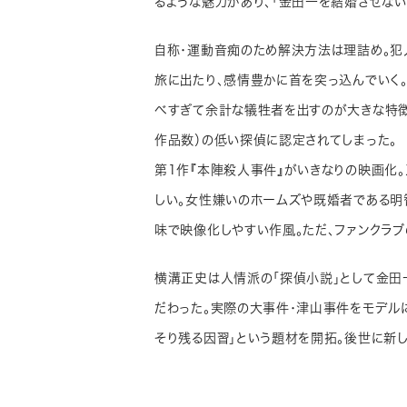
るような魅力があり、「金田一を結婚させない
自称・運動音痴のため解決方法は理詰め。犯
旅に出たり、感情豊かに首を突っ込んでいく
べすぎて余計な犠牲者を出すのが大きな特徴
作品数）の低い探偵に認定されてしまった。
第1作『本陣殺人事件』がいきなりの映画化
しい。女性嫌いのホームズや既婚者である明
味で映像化しやすい作風。ただ、ファンクラブ
横溝正史は人情派の「探偵小説」として金田一
だわった。実際の大事件・津山事件をモデルに
そり残る因習」という題材を開拓。後世に新