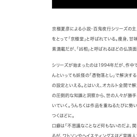
京極夏彦による小説・百鬼夜行シリーズの主
をとって「京極堂」と呼ばれている。痩身、甘
素満載だが、「凶相」と呼ばれるほどの仏頂面
シリーズが始まったのは1994年だが、作中
んといっても妖怪の「憑物落とし」で解決す
の設定といえる。とはいえ、オカルト全開で解
の圧倒的な知識と洞察から、世の人々が勝
いていく。うんちくは作品を重ねるたびに勢い
つくほどに。
口癖は「不思議なことなど何もないのだよ、
るが、ワトソンやヘイスティングスほど常識