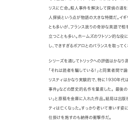
リスに亡命。殺人事件を解決して探偵の道を
人探偵という点が物語の大きな特徴だ。イギ
とも多いが、フランス訛りの奇妙な英語で相
立つことも多い。ホームズのワトソン的な役
し、できすぎるポアロとのバランスを取ってく
シリーズを通してトリックへの評価はかなり高
「それは読者を騙している！」と同業者間で論
リスティはかなり実験的で、特に1930年代
事件』などの歴史的名作を量産した。 最後の
い」と原稿を金庫に入れた作品。結局は出版
ティは亡くなった。すっかり老いて車いす姿に
仕掛けを施すのも納得の衝撃作だ。