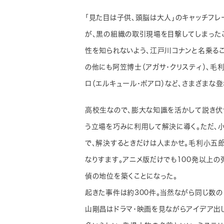
「見た目は子供、頭脳は大人」のキャッチフ
が、黒の組織の取引現場を目撃してしまった
性を知られないよう、江戸川コナンと名乗るこ
の他にも阿笠博士（アガサ・クリスティ）、毛
ロ（エルキュール・ポアロ）など、さまざまな
高校生なので、膨大な知識を活かして説き伏
う立場を巧みに利用して解決に導く。ただ、
で、解決するときだけは人まかせ。毛利小五
なりすます。アニメ版だけでも100発以上の
偵の地位を築くことになった。
起きた事件は約300件。当然ながら同じ数の
山剛昌はドラマ・映画を見ながらアイデア出