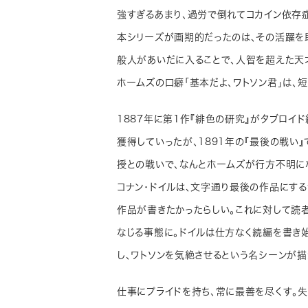
強すぎるあまり、過労で倒れてコカイン依存症
本シリーズが画期的だったのは、その活躍を
般人があいだに入ることで、人智を超えた天
ホームズの口癖「基本だよ、ワトソン君」は、
1887年に第1作『緋色の研究』がタブロイ
獲得していったが、1891年の『最後の戦い
授との戦いで、なんとホームズが行方不明に
コナン・ドイルは、文字通り最後の作品にす
作品が書きたかったらしい。これに対して読
なじる事態に。ドイルは仕方なく続編を書き
し、ワトソンを気絶させるという名シーンが描か
仕事にプライドを持ち、常に最善を尽くす。失