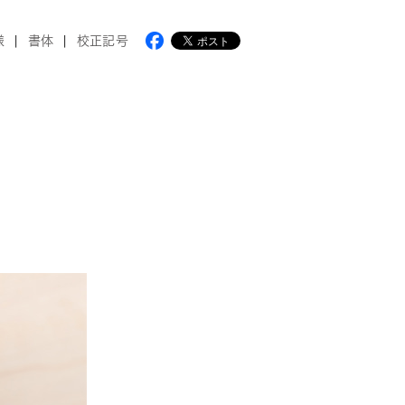
様
書体
校正記号