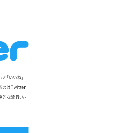
。
万と「いいね」
はTwitter
発的な流行、い