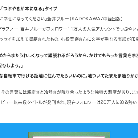
「つぶやきが本になる」タイプ
に幸せになってください』蒼井ブルー（KADOKAWA/中経出版）
グラファー・蒼井ブルーがフォロワー11万人の人気アカウントでつぶやい
ッセイを加えて書籍されたもの。小松菜奈さんに文字が重なる表紙が印
めたらまたうれしくなって頑張れるだろうから、かけてもらった言葉を冷
保存しよう。」
な自転車で行ける距離に住んでたらいいのに。嘘ついてたまたま通りかか
、その言葉には親密さと冷静さが隣り合ったような独特の温度があり、ま
デビュー以来数タイトルが発刊され、現在フォロワーは20万人に迫る勢い