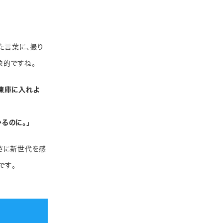
た言葉に、撮り
象的ですね。
凍庫に入れよ
るのに。」
さに新世代を感
です。