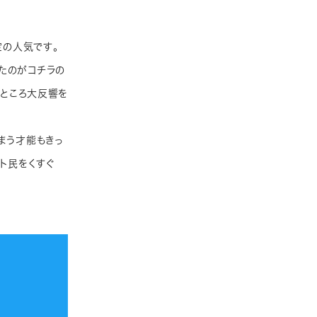
定の人気です。
たのがコチラの
たところ大反響を
まう才能もきっ
ト民をくすぐ