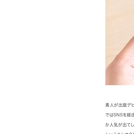
素人が出版デビ
ではSNSを経
か人気が出てし