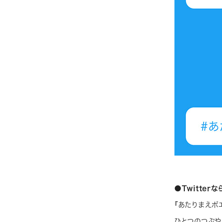
●Twitte
『あたりまえポ
ひとつのつぶや