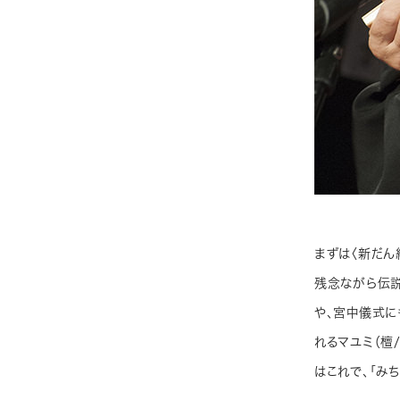
まずは〈新だん
残念ながら伝説
や、宮中儀式に
れるマユミ（檀
はこれで、「み