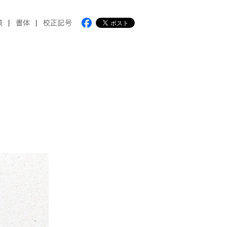
様
書体
校正記号