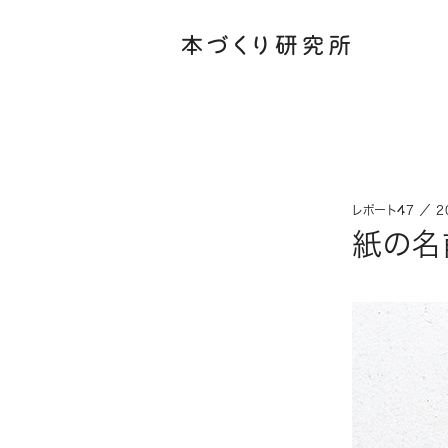
レポート47 ／ 20
紙の名