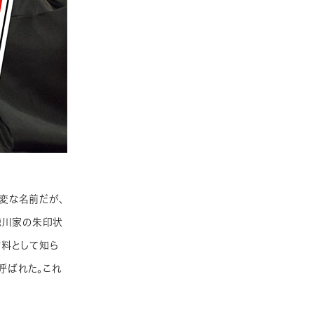
当変な名前だが、
徳川家の朱印状
材料として知ら
呼ばれた。これ