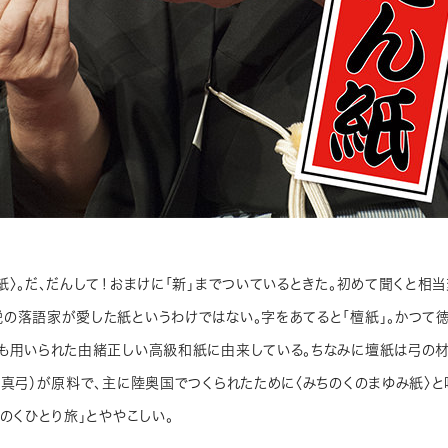
紙〉。だ、だんして！おまけに「新」までついているときた。初めて聞くと相
の落語家が愛した紙というわけではない。字をあてると「檀紙」。かつて
も用いられた由緒正しい高級和紙に由来している。ちなみに壇紙は弓の
/真弓）が原料で、主に陸奥国でつくられたために〈みちのくのまゆみ紙〉と
ちのくひとり旅」とややこしい。