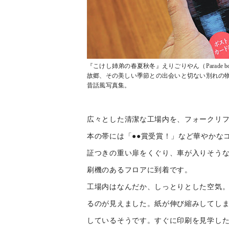
『こけし姉弟の春夏秋冬』えりごりやん（Parade b
故郷、その美しい季節との出会いと切ない別れの
昔話風写真集。
広々とした清潔な工場内を、フォークリ
本の帯には「●●賞受賞！」など華やかな
証つきの重い扉をくぐり、車が入りそう
刷機のあるフロアに到着です。
工場内はなんだか、しっとりとした空気
るのが見えました。紙が伸び縮みしてしま
しているそうです。すぐに印刷を見学した