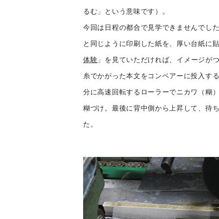
るむ」という意味です）。
今回は日程の都合で見学できませんでし
と同じように印刷した紙を、厚い台紙に
体験
」を見ていただければ、イメージが
糸でかがった本文をコンベアーに投入す
分に高速回転するローラーでニカワ（糊）
糊づけ。最後に背中側から上昇して、待
た。