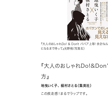
『大人のおしゃれDo! & Don't ババア上等! 余
になるまで待って』光野桃（写真右）
『大人のおしゃれDo!&Don
方』
地曳いく子、 槇村さとる（集英社）
この疾走感！まるでラップです。