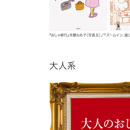
『おしゃ修行』辛酸なめ子（写真左）／『ズームイン、服!
大人系