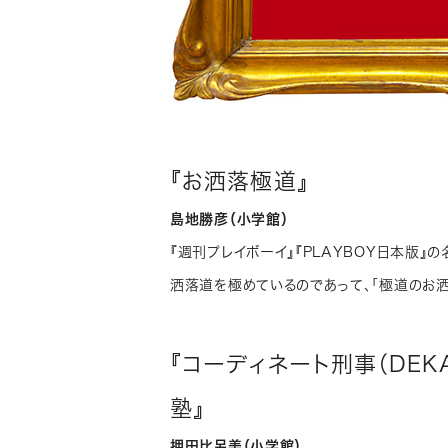
『お洒落極道』
島地勝彦（小学館）
『週刊プレイボーイ』『PLAYBOY日本版
洒落道を極めているのであって、「極道のお洒
『コーディネート刑事（DE
塾』
押田比呂美（小学館）