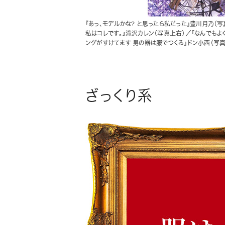
『あっ、モデルかな? と思ったら私だった』豊川月乃（
私はコレです。』滝沢カレン（写真上右）／『なんでもよ
ングがすけてます 男の器は服でつくる』ドン小西（写真
ざっくり系