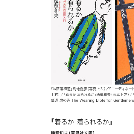
『お洒落極道』島地勝彦（写真上左）／『コーディネー
上右）／『着るか 着られるか』穂積和夫（写真下左）／
落道 虎の巻 The Wearing Bible for Gentl
『着るか 着られるか』
穂積和夫（草思社文庫）